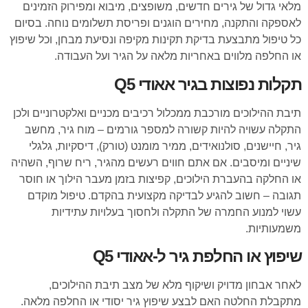
מלאי גדול של גירים חדשים, משופצים, מיבוא ומפירוק הזמינים
לאספקה והתקנה, מחירים הוגנים ופריסת תשלומים נוחה. בסיום
כל טיפול מתבצעת בדיקת תקינות מקיפה ונסיעת מבחן, וכל שיפוץ
או החלפה מלווים באחריות מלאה על הגיר ועל העבודה.
תקלות נפוצות בגיר אאודי Q5
תיבת ההילוכים מורכבת ממכלול רכיבים מכניים ואלקטרוניים ולכן
התקלה עשויה להיות קשורה למספר גורמים – מוח גיר, מחשב
גיר, חיישנים, סולנואידים, ממיר מומנט (טורק), דיסקיות, גלגלי
שיניים ומיסבים. אם אתם חווים רעשים מהגיר, ריח שרוף, השהיה
או החלקה בהעברת הילוכים, קפיצות בזמן מעבר הילוך או חוסר
תגובה – חשוב להגיע לבדיקה מקצועית בהקדם. טיפול מוקדם
עשוי למנוע החמרה של התקלה ולחסוך בעלויות עתידיות
משמעותיות.
שיפוץ או החלפת גיר ל-אאודי Q5
לאחר אבחון מדויק ושיקוף מלא של מצב תיבת ההילוכים,
מתקבלת החלטה האם לבצע שיפוץ גיר יסודי או החלפה מלאה.