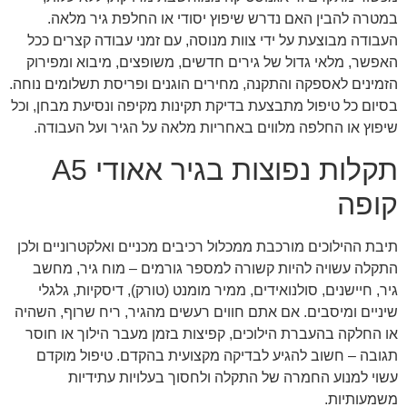
במטרה להבין האם נדרש שיפוץ יסודי או החלפת גיר מלאה.
העבודה מבוצעת על ידי צוות מנוסה, עם זמני עבודה קצרים ככל
האפשר, מלאי גדול של גירים חדשים, משופצים, מיבוא ומפירוק
הזמינים לאספקה והתקנה, מחירים הוגנים ופריסת תשלומים נוחה.
בסיום כל טיפול מתבצעת בדיקת תקינות מקיפה ונסיעת מבחן, וכל
שיפוץ או החלפה מלווים באחריות מלאה על הגיר ועל העבודה.
תקלות נפוצות בגיר אאודי A5
קופה
תיבת ההילוכים מורכבת ממכלול רכיבים מכניים ואלקטרוניים ולכן
התקלה עשויה להיות קשורה למספר גורמים – מוח גיר, מחשב
גיר, חיישנים, סולנואידים, ממיר מומנט (טורק), דיסקיות, גלגלי
שיניים ומיסבים. אם אתם חווים רעשים מהגיר, ריח שרוף, השהיה
או החלקה בהעברת הילוכים, קפיצות בזמן מעבר הילוך או חוסר
תגובה – חשוב להגיע לבדיקה מקצועית בהקדם. טיפול מוקדם
עשוי למנוע החמרה של התקלה ולחסוך בעלויות עתידיות
משמעותיות.