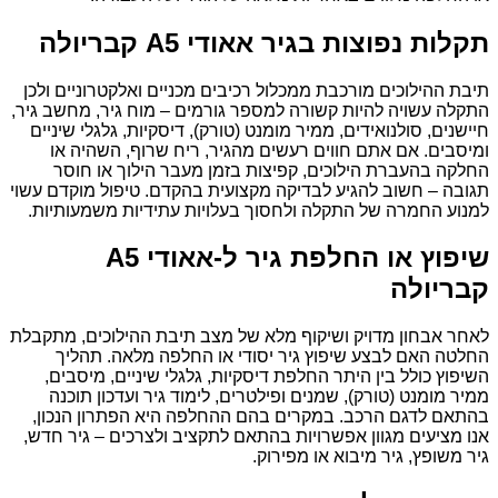
תקלות נפוצות בגיר אאודי A5 קבריולה
תיבת ההילוכים מורכבת ממכלול רכיבים מכניים ואלקטרוניים ולכן
התקלה עשויה להיות קשורה למספר גורמים – מוח גיר, מחשב גיר,
חיישנים, סולנואידים, ממיר מומנט (טורק), דיסקיות, גלגלי שיניים
ומיסבים. אם אתם חווים רעשים מהגיר, ריח שרוף, השהיה או
החלקה בהעברת הילוכים, קפיצות בזמן מעבר הילוך או חוסר
תגובה – חשוב להגיע לבדיקה מקצועית בהקדם. טיפול מוקדם עשוי
למנוע החמרה של התקלה ולחסוך בעלויות עתידיות משמעותיות.
שיפוץ או החלפת גיר ל-אאודי A5
קבריולה
לאחר אבחון מדויק ושיקוף מלא של מצב תיבת ההילוכים, מתקבלת
החלטה האם לבצע שיפוץ גיר יסודי או החלפה מלאה. תהליך
השיפוץ כולל בין היתר החלפת דיסקיות, גלגלי שיניים, מיסבים,
ממיר מומנט (טורק), שמנים ופילטרים, לימוד גיר ועדכון תוכנה
בהתאם לדגם הרכב. במקרים בהם ההחלפה היא הפתרון הנכון,
אנו מציעים מגוון אפשרויות בהתאם לתקציב ולצרכים – גיר חדש,
גיר משופץ, גיר מיבוא או מפירוק.