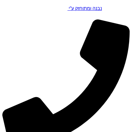
נבנה ומתוחזק ע”י