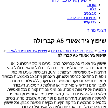
שיפוץ גיר לרכבי יוקרה
אודות
בלוג
מבצעים
מחירון גירים לרכב
צרו קשר
הצעת מחיר
שיפוץ גיר אאודי A5 קבריולה
ראשי
»
שיפוץ גיר לכל סוגי הרכבים
»
שיפוץ גיר אוטומטי לאאודי
»
שיפוץ גיר אאודי A5 קבריולה
שיפוץ גיר אאודי A5 קבריולה במכון גירים מוביל גירטרוניק. אנו
מתמחים בשיפוץ והחלפת תיבות הילוכים לכל הדגמים ולכל סוגי
התיבות – אוטומטיות, רציפות (CVT), רובוטיות, DSG ותיבות
נוספות בהתאם לגרסה ולשנתון. האבחון מתבצע באמצעות מכשור
מתקדם ודיאגנוסטיקה ממוחשבת מדויקת, ללא עלות, במטרה
להבין האם נדרש שיפוץ יסודי או החלפת גיר מלאה. העבודה
מבוצעת על ידי צוות מנוסה, עם זמני עבודה קצרים ככל האפשר,
מלאי גדול של גירים חדשים, משופצים, מיבוא ומפירוק הזמינים
לאספקה והתקנה, מחירים הוגנים ופריסת תשלומים נוחה. בסיום
כל טיפול מתבצעת בדיקת תקינות מקיפה ונסיעת מבחן, וכל שיפוץ
או החלפה מלווים באחריות מלאה על הגיר ועל העבודה.