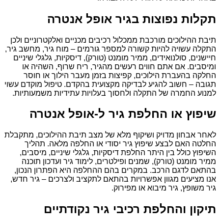
תקלות נפוצות בגיר אופל אנטרה
תיבת ההילוכים מורכבת ממכלול רכיבים מכניים ואלקטרוניים ולכן
התקלה עשויה להיות קשורה למספר גורמים – מוח גיר, מחשב גיר,
חיישנים, סולנואידים, ממיר מומנט (טורק), דיסקיות, גלגלי שיניים
ומיסבים. אם אתם חווים רעשים מהגיר, ריח שרוף, השהיה או
החלקה בהעברת הילוכים, קפיצות בזמן מעבר הילוך או חוסר
תגובה – חשוב להגיע לבדיקה מקצועית בהקדם. טיפול מוקדם עשוי
למנוע החמרה של התקלה ולחסוך בעלויות עתידיות משמעותיות.
שיפוץ או החלפת גיר ל-אופל אנטרה
לאחר אבחון מדויק ושיקוף מלא של מצב תיבת ההילוכים, מתקבלת
החלטה האם לבצע שיפוץ גיר יסודי או החלפה מלאה. תהליך
השיפוץ כולל בין היתר החלפת דיסקיות, גלגלי שיניים, מיסבים,
ממיר מומנט (טורק), שמנים ופילטרים, לימוד גיר ועדכון תוכנה
בהתאם לדגם הרכב. במקרים בהם ההחלפה היא הפתרון הנכון,
אנו מציעים מגוון אפשרויות בהתאם לתקציב ולצרכים – גיר חדש,
גיר משופץ, גיר מיבוא או מפירוק.
תיקון והחלפת רכיבי גיר נקודתיים