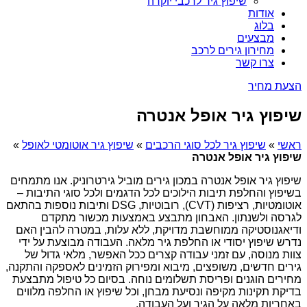
שיפוץ גיר לרכבי יוקרה
אודות
בלוג
מבצעים
מחירון גירים לרכב
צרו קשר
הצעת מחיר
שיפוץ גיר אופל אנטרה
ראשי
»
שיפוץ גיר לכל סוגי הרכבים
»
שיפוץ גיר אוטומטי לאופל
»
שיפוץ גיר אופל אנטרה
שיפוץ גיר אופל אנטרה במכון גירים מוביל גירטרוניק. אנו מתמחים
בשיפוץ והחלפת תיבות הילוכים לכל הדגמים ולכל סוגי התיבות –
אוטומטיות, רציפות (CVT), רובוטיות, DSG ותיבות נוספות בהתאם
לגרסה ולשנתון. האבחון מתבצע באמצעות מכשור מתקדם
ודיאגנוסטיקה ממוחשבת מדויקת, ללא עלות, במטרה להבין האם
נדרש שיפוץ יסודי או החלפת גיר מלאה. העבודה מבוצעת על ידי
צוות מנוסה, עם זמני עבודה קצרים ככל האפשר, מלאי גדול של
גירים חדשים, משופצים, מיבוא ומפירוק הזמינים לאספקה והתקנה,
מחירים הוגנים ופריסת תשלומים נוחה. בסיום כל טיפול מתבצעת
בדיקת תקינות מקיפה ונסיעת מבחן, וכל שיפוץ או החלפה מלווים
באחריות מלאה על הגיר ועל העבודה.