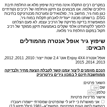
במקרים רבים התקלה אינה מחייבת שיפוץ מלא או החלפת תיבת
הילוכים שלמה. אנו מבצעים גם תיקון והחלפה של רכיבים נקודתיים
כגון מוח גיר, מחשב גיר, סולנואידים ומערכות מכטרוניקס בתיבות
DSG. ברשותנו מכונה ייעודית לאבחון תקלות במוח גיר,
המאפשרת בדיקה מדויקת של הרכיב עצמו. לא פעם הצלחנו
לחסוך ללקוחותינו אלפי שקלים באמצעות תיקון ממוקד של רכיב
תקול במקום החלפת גיר מלאה.
שיפוץ גיר אופל אנטרה מהמודלים
הבאים:
אופל אנטרה Enjoy 4X4 אוט’ 2.4 שנות ייצור: 2010, 2011, 2012,
2013, 2014, 2015
הנכם מוזמנים ליצור עמנו קשר לקבלת הצעת מחיר ולבדיקה
ממוחשבת חינם ל במכון גירים גירטרוניק
השאר פרטים:
שם
טלפון
אישור מדיניות פרטיות
אני מאשר/ת כי ידוע לי שהפרטים שמסרתי יישמרו ויעובדו
בהתאם לחוק הגנת הפרטיות, התשמ"א–1981 (כולל תיקון 13),