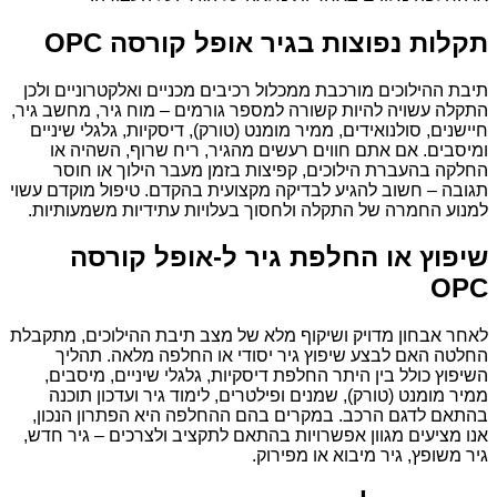
תקלות נפוצות בגיר אופל קורסה OPC
תיבת ההילוכים מורכבת ממכלול רכיבים מכניים ואלקטרוניים ולכן
התקלה עשויה להיות קשורה למספר גורמים – מוח גיר, מחשב גיר,
חיישנים, סולנואידים, ממיר מומנט (טורק), דיסקיות, גלגלי שיניים
ומיסבים. אם אתם חווים רעשים מהגיר, ריח שרוף, השהיה או
החלקה בהעברת הילוכים, קפיצות בזמן מעבר הילוך או חוסר
תגובה – חשוב להגיע לבדיקה מקצועית בהקדם. טיפול מוקדם עשוי
למנוע החמרה של התקלה ולחסוך בעלויות עתידיות משמעותיות.
שיפוץ או החלפת גיר ל-אופל קורסה
OPC
לאחר אבחון מדויק ושיקוף מלא של מצב תיבת ההילוכים, מתקבלת
החלטה האם לבצע שיפוץ גיר יסודי או החלפה מלאה. תהליך
השיפוץ כולל בין היתר החלפת דיסקיות, גלגלי שיניים, מיסבים,
ממיר מומנט (טורק), שמנים ופילטרים, לימוד גיר ועדכון תוכנה
בהתאם לדגם הרכב. במקרים בהם ההחלפה היא הפתרון הנכון,
אנו מציעים מגוון אפשרויות בהתאם לתקציב ולצרכים – גיר חדש,
גיר משופץ, גיר מיבוא או מפירוק.