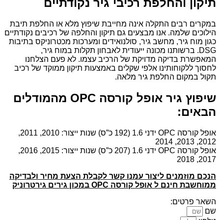
תיקון והחלפת רכיבי גיר נקודתיים
במקרים רבים התקלה אינה מחייבת שיפוץ מלא או החלפת תיבת
הילוכים שלמה. אנו מבצעים גם תיקון והחלפה של רכיבים נקודתיים
כגון מוח גיר, מחשב גיר, סולנואידים ומערכות מכטרוניקס בתיבות
DSG. ברשותנו מכונה ייעודית לאבחון תקלות במוח גיר,
המאפשרת בדיקה מדויקת של הרכיב עצמו. לא פעם הצלחנו
לחסוך ללקוחותינו אלפי שקלים באמצעות תיקון ממוקד של רכיב
תקול במקום החלפת גיר מלאה.
שיפוץ גיר אופל קורסה OPC מהמודלים
הבאים:
אופל קורסה OPC ידני 1.6 (192 כ”ס) שנות ייצור: 2010, 2011,
2012, 2013, 2014
אופל קורסה OPC ידני 1.6 (207 כ”ס) שנות ייצור: 2015, 2016,
2017, 2018
הנכם מוזמנים ליצור עמנו קשר לקבלת הצעת מחיר ולבדיקה
ממוחשבת חינם ל אופל קורסה OPC במכון גירים גירטרוניק
השאר פרטים:
שם