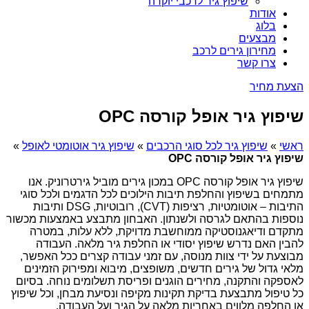
שיפוץ גיר לרכבי יוקרה
אודות
בלוג
מבצעים
מחירון גירים לרכב
צרו קשר
הצעת מחיר
שיפוץ גיר אופל קורסה OPC
ראשי
»
שיפוץ גיר לכל סוגי הרכבים
»
שיפוץ גיר אוטומטי לאופל
»
שיפוץ גיר אופל קורסה OPC
שיפוץ גיר אופל קורסה OPC במכון גירים מוביל גירטרוניק. אנו
מתמחים בשיפוץ והחלפת תיבות הילוכים לכל הדגמים ולכל סוגי
התיבות – אוטומטיות, רציפות (CVT), רובוטיות, DSG ותיבות
נוספות בהתאם לגרסה ולשנתון. האבחון מתבצע באמצעות מכשור
מתקדם ודיאגנוסטיקה ממוחשבת מדויקת, ללא עלות, במטרה
להבין האם נדרש שיפוץ יסודי או החלפת גיר מלאה. העבודה
מבוצעת על ידי צוות מנוסה, עם זמני עבודה קצרים ככל האפשר,
מלאי גדול של גירים חדשים, משופצים, מיבוא ומפירוק הזמינים
לאספקה והתקנה, מחירים הוגנים ופריסת תשלומים נוחה. בסיום
כל טיפול מתבצעת בדיקת תקינות מקיפה ונסיעת מבחן, וכל שיפוץ
או החלפה מלווים באחריות מלאה על הגיר ועל העבודה.