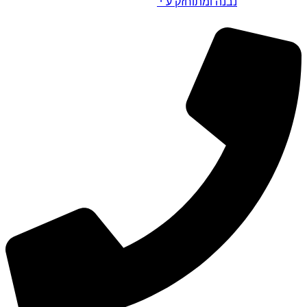
נבנה ומתוחזק ע”י