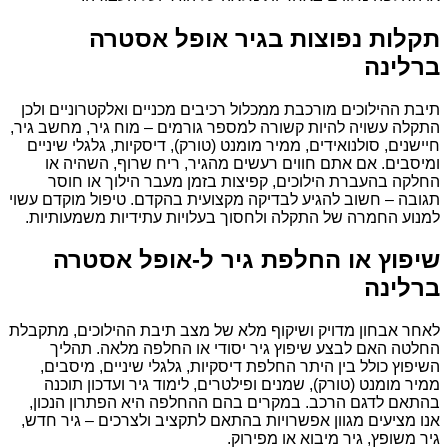
תקלות נפוצות בגיר אופל אסטרה
ברלינה
תיבת ההילוכים מורכבת ממכלול רכיבים מכניים ואלקטרוניים ולכן
התקלה עשויה להיות קשורה למספר גורמים – מוח גיר, מחשב גיר,
חיישנים, סולנואידים, ממיר מומנט (טורק), דיסקיות, גלגלי שיניים
ומיסבים. אם אתם חווים רעשים מהגיר, ריח שרוף, השהיה או
החלקה בהעברת הילוכים, קפיצות בזמן מעבר הילוך או חוסר
תגובה – חשוב להגיע לבדיקה מקצועית בהקדם. טיפול מוקדם עשוי
למנוע החמרה של התקלה ולחסוך בעלויות עתידיות משמעותיות.
שיפוץ או החלפת גיר ל-אופל אסטרה
ברלינה
לאחר אבחון מדויק ושיקוף מלא של מצב תיבת ההילוכים, מתקבלת
החלטה האם לבצע שיפוץ גיר יסודי או החלפה מלאה. תהליך
השיפוץ כולל בין היתר החלפת דיסקיות, גלגלי שיניים, מיסבים,
ממיר מומנט (טורק), שמנים ופילטרים, לימוד גיר ועדכון תוכנה
בהתאם לדגם הרכב. במקרים בהם ההחלפה היא הפתרון הנכון,
אנו מציעים מגוון אפשרויות בהתאם לתקציב ולצרכים – גיר חדש,
גיר משופץ, גיר מיבוא או מפירוק.