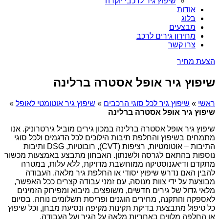
שיפוץ גיר לרכבי יוקרה
אודות
בלוג
מבצעים
מחירון גירים לרכב
צרו קשר
הצעת מחיר
שיפוץ גיר אופל אסטרה ברלינה
ראשי
»
שיפוץ גיר לכל סוגי הרכבים
»
שיפוץ גיר אוטומטי לאופל
»
שיפוץ גיר אופל אסטרה ברלינה
שיפוץ גיר אופל אסטרה ברלינה במכון גירים מוביל גירטרוניק. אנו
מתמחים בשיפוץ והחלפת תיבות הילוכים לכל הדגמים ולכל סוגי
התיבות – אוטומטיות, רציפות (CVT), רובוטיות, DSG ותיבות
נוספות בהתאם לגרסה ולשנתון. האבחון מתבצע באמצעות מכשור
מתקדם ודיאגנוסטיקה ממוחשבת מדויקת, ללא עלות, במטרה
להבין האם נדרש שיפוץ יסודי או החלפת גיר מלאה. העבודה
מבוצעת על ידי צוות מנוסה, עם זמני עבודה קצרים ככל האפשר,
מלאי גדול של גירים חדשים, משופצים, מיבוא ומפירוק הזמינים
לאספקה והתקנה, מחירים הוגנים ופריסת תשלומים נוחה. בסיום
כל טיפול מתבצעת בדיקת תקינות מקיפה ונסיעת מבחן, וכל שיפוץ
או החלפה מלווים באחריות מלאה על הגיר ועל העבודה.