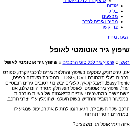
שיפוץ גיר לרכבי יוקרה
אודות
בלוג
מבצעים
מחירון גירים לרכב
צרו קשר
הצעת מחיר
שיפוץ גיר אוטומטי לאופל
ראשי
»
שיפוץ גיר לכל סוגי הרכבים
»
שיפוץ גיר אוטומטי לאופל
אנו, גירטרוניק, עוסקים בשיפוץ והחלפת גירים לרכבי יוקרה, ספורט
ורכבים בעלי תמסורת DSG, CVT – תמסורת משתנה רציפה,
EasyTronic, דאבל קלאץ, קלא’ים יבשים / רטובים גירים רובוטיים
ועוד’. שיפוץ גיר אוטומטי לאופל הוא חלק מסדר היום שלנו, אנו
משתמשים במחשבים ייעודיים לדיאגנוזה של בעיות מורכבות
ובמכשור המוביל והחדיש בשוק העולמי שהומלץ ע״י יצרני הרכב.
הרכב שלך חשוב לך, הגיע הזמן לתת לו את הטיפול שמגיע לו
ובמחירים חסרי תחרות!
איזה דגמי אופל אנו משפצים?