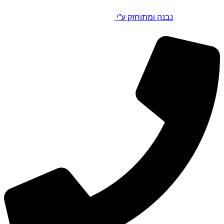
נבנה ומתוחזק ע”י