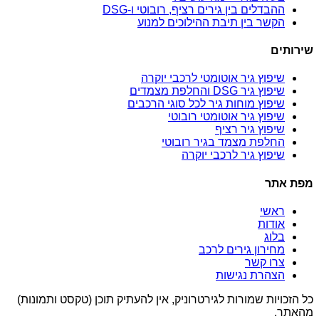
ההבדלים בין גירים רציף, רובוטי ו-DSG
הקשר בין תיבת ההילוכים למנוע
שירותים
שיפוץ גיר אוטומטי לרכבי יוקרה
שיפוץ גיר DSG והחלפת מצמדים
שיפוץ מוחות גיר לכל סוגי הרכבים
שיפוץ גיר אוטומטי רובוטי
שיפוץ גיר רציף
החלפת מצמד בגיר רובוטי
שיפוץ גיר לרכבי יוקרה
מפת אתר
ראשי
אודות
בלוג
מחירון גירים לרכב
צרו קשר
הצהרת נגישות
כל הזכויות שמורות לגירטרוניק, אין להעתיק תוכן (טקסט ותמונות)
מהאתר.