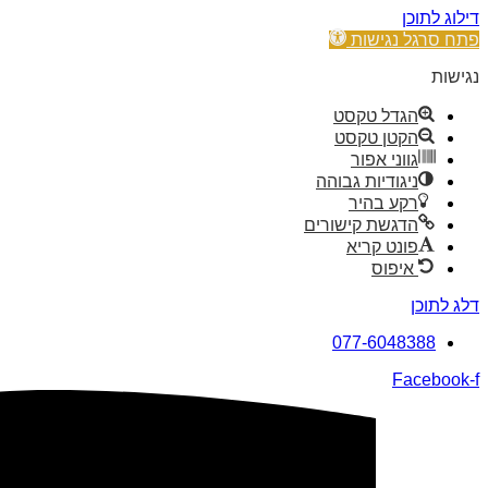
דילוג לתוכן
פתח סרגל נגישות
נגישות
הגדל טקסט
הקטן טקסט
גווני אפור
ניגודיות גבוהה
רקע בהיר
הדגשת קישורים
פונט קריא
איפוס
דלג לתוכן
077-6048388
Facebook-f