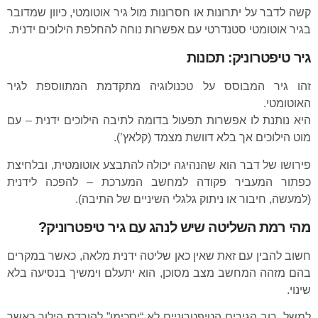
קשה לדבר על יתרונות או חסרונות מול גיר אוטומטי, כיוון שמדובר
בגיר אוטומטי סטנדרטי עם אפשרות נוחה להחלפת הילוכים ידנית.
גיר טיפטרוניק: תכונות
זהו גיר המבוסס על טכנולוגיה מתקדמת המתווספת לגיר
האוטומטי.
היא נותנת לו אפשרות תפעול בדומה לתיבה הילוכים ידנית – עם
מוט הילוכים אך בלא דוושת מצמד (קלאץ’).
פירושו של דבר הוא שהנהיגה יכולה להתבצע אוטומטית, ובלחיצת
כפתור המעביר פקודה למחשב המערכת – להפכה לידנית
(למעשה, חיבור או ניתוק גלגלי השיניים של התיבה).
מהי רמת השליטה שיש לנהג עם גיר טיפטרוניק?
חשוב להבין עם זאת שאין כאן שליטה ידנית מלאה, כאשר במקרים
בהם מזהה המחשב מצב מסוכן, הוא יתעלם וימשיך בנסיעה בלא
שינוי.
למשל, רוב הגירים הטיפטרוניים לא “יסכימו” להורדת הילוך כאשר