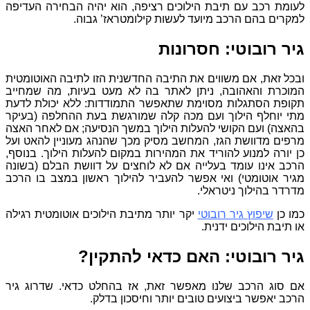
לעומת רכב עם תיבת הילוכים רציפה, הוא יהיה הבחירה העדיפה
למקרים בהם הרכב מיועד לעשות קילומטראז’ גבוה.
גיר רובוטי: חסרונות
ובכל זאת, אם משווים את התיבה החדשנית הזו לתיבה האוטומטית
המוכרת והאהובה, ניתן לאתר בה לא מעט בעיות, מה שמחייב
תקופת הסתגלות מסוימת שתאפשר התמודדות: ללא יכולת לדעת
מתי יוחלף הילוך ועם מכה קלה שמורגשת בעת ההחלפה (בעיקר
בהאצה) ועם הקושי להעלות הילוך במשך הנסיעה; אם לאחר האצה
מרפים מדוושת הגז, המחשב מסיק מכך שהנהג מעוניין להאט ועל
כן יורה למנוע להוריד את המהירות במקום להעלות הילוך. בנוסף,
הרכב אינו עומד בעלייה אם לא לוחצים על דוושת הבלם (בשונה
מגיר אוטומטי) ואי אפשר להעביר להילוך ראשון במצב בו הרכב
מדרדר בהילוך ניטראלי.
כמו כן
שיפוץ גיר רובוטי
יקר יותר מתיבת הילוכים אוטומטית רגילה
או תיבת הילוכים ידנית.
גיר רובוטי: האם כדאי להתקין
?
אם סוג הרכב שלנו מאפשר זאת, אז בהחלט כדאי. שדרוג גיר
הרכב יאפשר ביצועים טובים יותר וחיסכון בדלק.