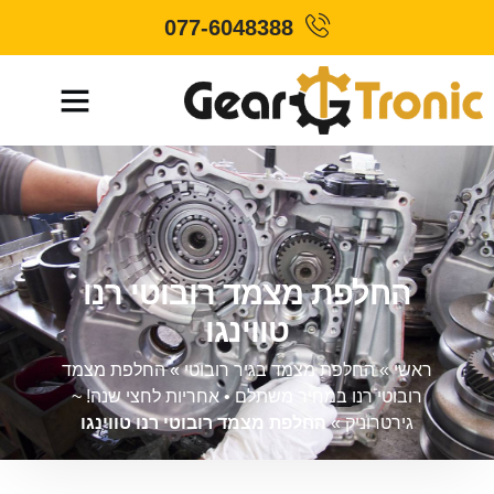
077-6048388
החלפת מצמד רובוטי רנו
טווינגו
ראשי
»
החלפת מצמד בגיר רובוטי
»
החלפת מצמד
רובוטי רנו במחיר משתלם • אחריות לחצי שנה! ~
גירטרוניק
»
החלפת מצמד רובוטי רנו טווינגו