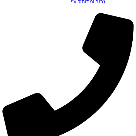
נבנה ומתוחזק ע”י