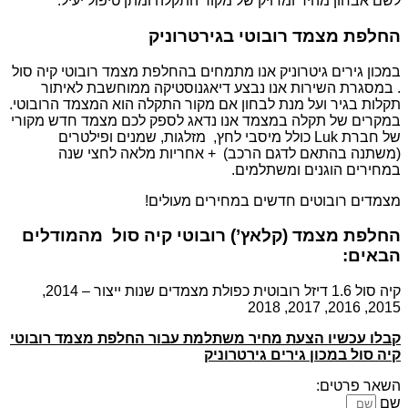
לשם אבחון מהיר ומדויק של מקור התקלה ומתן טיפול יעיל.
החלפת מצמד רובוטי בגירטרוניק
במכון גירים גיטרוניק אנו מתמחים בהחלפת מצמד רובוטי קיה סול
. במסגרת השירות אנו נבצע דיאגנוסטיקה ממוחשבת לאיתור
תקלות בגיר ועל מנת לבחון אם מקור התקלה הוא המצמד הרובוטי.
במקרים של תקלה במצמד אנו נדאג לספק לכם מצמד חדש מקורי
של חברת Luk כולל מיסבי לחץ, מזלגות, שמנים ופילטרים
(משתנה בהתאם לדגם הרכב) + אחריות מלאה לחצי שנה
במחירים הוגנים ומשתלמים.
מצמדים רובוטים חדשים במחירים מעולים!
החלפת מצמד (קלאץ’) רובוטי קיה סול מהמודלים
הבאים:
קיה סול 1.6 דיזל רובוטית כפולת מצמדים שנות ייצור – 2014,
2015, 2016, 2017, 2018
קבלו עכשיו הצעת מחיר משתלמת עבור החלפת מצמד רובוטי
קיה סול במכון גירים גירטרוניק
השאר פרטים:
שם