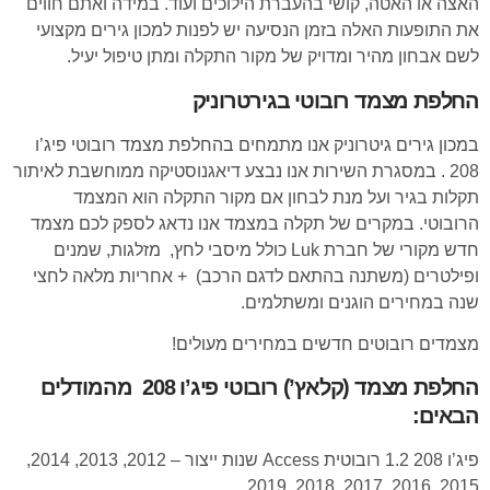
האצה או האטה, קושי בהעברת הילוכים ועוד. במידה ואתם חווים
את התופעות האלה בזמן הנסיעה יש לפנות למכון גירים מקצועי
לשם אבחון מהיר ומדויק של מקור התקלה ומתן טיפול יעיל.
החלפת מצמד רובוטי בגירטרוניק
במכון גירים גיטרוניק אנו מתמחים בהחלפת מצמד רובוטי פיג’ו
208 . במסגרת השירות אנו נבצע דיאגנוסטיקה ממוחשבת לאיתור
תקלות בגיר ועל מנת לבחון אם מקור התקלה הוא המצמד
הרובוטי. במקרים של תקלה במצמד אנו נדאג לספק לכם מצמד
חדש מקורי של חברת Luk כולל מיסבי לחץ, מזלגות, שמנים
ופילטרים (משתנה בהתאם לדגם הרכב) + אחריות מלאה לחצי
שנה במחירים הוגנים ומשתלמים.
מצמדים רובוטים חדשים במחירים מעולים!
החלפת מצמד (קלאץ’) רובוטי פיג’ו 208 מהמודלים
הבאים:
פיג’ו 208 1.2 רובוטית Access שנות ייצור – 2012, 2013, 2014,
2015, 2016, 2017, 2018, 2019