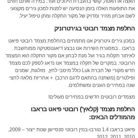
האצה או האטה, קושי בהעברת הילוכים ועוד. במידה ואתם חווים
את התופעות האלה בזמן הנסיעה יש לפנות למכון גירים מקצועי
לשם אבחון מהיר ומדויק של מקור התקלה ומתן טיפול יעיל.
החלפת מצמד רובוטי בגירטרוניק
במכון גירים גיטרוניק אנו מתמחים בהחלפת מצמד רובוטי פיאט
בראבו . במסגרת השירות אנו נבצע דיאגנוסטיקה ממוחשבת
לאיתור תקלות בגיר ועל מנת לבחון אם מקור התקלה הוא המצמד
הרובוטי. במקרים של תקלה במצמד אנו נדאג לספק לכם מצמד
חדש מקורי של חברת Luk כולל מיסבי לחץ, מזלגות, שמנים
ופילטרים (משתנה בהתאם לדגם הרכב) + אחריות מלאה לחצי
שנה במחירים הוגנים ומשתלמים.
מצמדים רובוטים חדשים במחירים מעולים!
החלפת מצמד (קלאץ’) רובוטי פיאט בראבו
מהמודלים הבאים:
פיאט בראבו 1.4 טורבו-בנזין רובוטי סנסיישן שנות ייצור – 2009,
2010, 2011, 2012