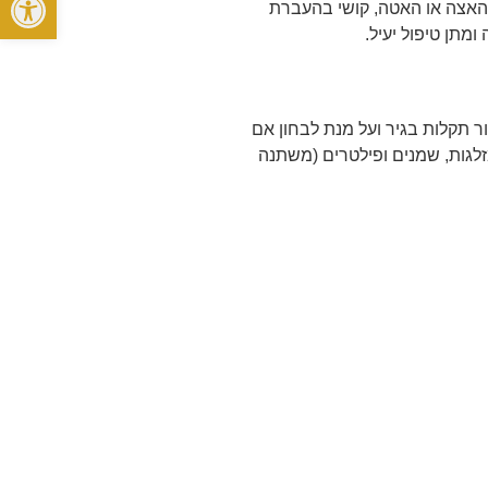
האצה או האטה, קושי בהעברת
מתן טיפול יעיל.
ר תקלות בגיר ועל מנת לבחון אם
 נדאג לספק לכם מצמד חדש מקורי של חברת Luk כולל מיסבי לחץ, מזלגות, שמנים ופילטרים (משתנה