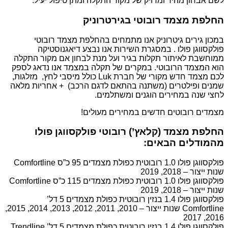
לשם אבחון מהיר ומדויק של מקור התקלה ומתן טיפול יעיל.
החלפת מצמד רובוטי בגירטרוניק
במכון גירים גיטרוניק אנו מתמחים בהחלפת מצמד רובוטי
פולקסווגן פולו . במסגרת השירות אנו נבצע דיאגנוסטיקה
ממוחשבת לאיתור תקלות בגיר ועל מנת לבחון אם מקור התקלה
הוא המצמד הרובוטי. במקרים של תקלה במצמד אנו נדאג לספק
לכם מצמד חדש מקורי של חברת Luk כולל מיסבי לחץ, מזלגות,
שמנים ופילטרים (משתנה בהתאם לדגם הרכב) + אחריות מלאה
לחצי שנה במחירים הוגנים ומשתלמים.
מצמדים רובוטים חדשים במחירים מעולים!
החלפת מצמד (קלאץ’) רובוטי פולקסווגן פולו
מהמודלים הבאים:
פולקסווגן פולו 1.0 רובוטית כפולת מצמדים 95 כ”ס Comfortline
שנות ייצור – 2018, 2019
פולקסווגן פולו 1.0 רובוטית כפולת מצמדים 115 כ”ס Comfortline
שנות ייצור – 2018, 2019
פולקסווגן פולו 1.4 בנזין רובוטית כפולת מצמדים 5 דל’
Comfortline שנות ייצור – 2010, 2011, 2012, 2013, 2014, 2015,
2016, 2017
פולקסווגן פולו 1.4 בנזין רובוטית כפולת מצמדים 5 דל’ Trendline