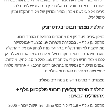
רעידות בזמן האצה או האטה, קושי בהעברת הילוכים ועוד. במידה
ואתם חווים את התופעות האלה בזמן הנסיעה יש לפנות למכון
גירים מקצועי לשם אבחון מהיר ומדויק של מקור התקלה ומתן
טיפול יעיל.
החלפת מצמד רובוטי בגירטרוניק
במכון גירים גיטרוניק אנו מתמחים בהחלפת מצמד רובוטי
פולקסווגן גולף + . במסגרת השירות אנו נבצע דיאגנוסטיקה
ממוחשבת לאיתור תקלות בגיר ועל מנת לבחון אם מקור התקלה
הוא המצמד הרובוטי. במקרים של תקלה במצמד אנו נדאג לספק
לכם מצמד חדש מקורי של חברת Luk כולל מיסבי לחץ, מזלגות,
שמנים ופילטרים (משתנה בהתאם לדגם הרכב) + אחריות מלאה
לחצי שנה במחירים הוגנים ומשתלמים.
מצמדים רובוטים חדשים במחירים מעולים!
החלפת מצמד (קלאץ’) רובוטי פולקסווגן גולף +
מהמודלים הבאים:
פולקסווגן גולף + 1.9 דיזל רובוטי Trendline שנות ייצור – 2006,