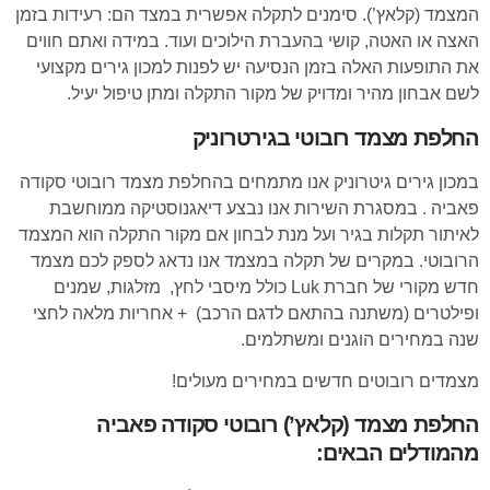
המצמד (קלאץ’). סימנים לתקלה אפשרית במצד הם: רעידות בזמן
האצה או האטה, קושי בהעברת הילוכים ועוד. במידה ואתם חווים
את התופעות האלה בזמן הנסיעה יש לפנות למכון גירים מקצועי
לשם אבחון מהיר ומדויק של מקור התקלה ומתן טיפול יעיל.
החלפת מצמד רובוטי בגירטרוניק
במכון גירים גיטרוניק אנו מתמחים בהחלפת מצמד רובוטי סקודה
פאביה . במסגרת השירות אנו נבצע דיאגנוסטיקה ממוחשבת
לאיתור תקלות בגיר ועל מנת לבחון אם מקור התקלה הוא המצמד
הרובוטי. במקרים של תקלה במצמד אנו נדאג לספק לכם מצמד
חדש מקורי של חברת Luk כולל מיסבי לחץ, מזלגות, שמנים
ופילטרים (משתנה בהתאם לדגם הרכב) + אחריות מלאה לחצי
שנה במחירים הוגנים ומשתלמים.
מצמדים רובוטים חדשים במחירים מעולים!
החלפת מצמד (קלאץ’) רובוטי סקודה פאביה
מהמודלים הבאים: