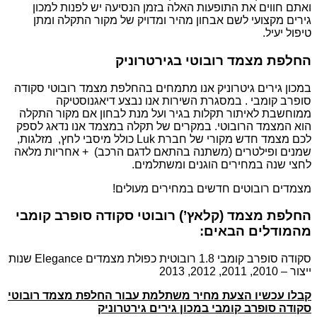
ואתם חווים את התופעות האלה בזמן הנסיעה יש לפנות למכון
גירים מקצועי לשם אבחון מהיר ומדויק של מקור התקלה ומתן
טיפול יעיל.
החלפת מצמד רובוטי בגירטרוניק
במכון גירים גיטרוניק אנו מתמחים בהחלפת מצמד רובוטי סקודה
סופרב קומבי . במסגרת השירות אנו נבצע דיאגנוסטיקה
ממוחשבת לאיתור תקלות בגיר ועל מנת לבחון אם מקור התקלה
הוא המצמד הרובוטי. במקרים של תקלה במצמד אנו נדאג לספק
לכם מצמד חדש מקורי של חברת Luk כולל מיסבי לחץ, מזלגות,
שמנים ופילטרים (משתנה בהתאם לדגם הרכב) + אחריות מלאה
לחצי שנה במחירים הוגנים ומשתלמים.
מצמדים רובוטים חדשים במחירים מעולים!
החלפת מצמד (קלאץ’) רובוטי סקודה סופרב קומבי
מהמודלים הבאים:
סקודה סופרב קומבי 1.8 רובוטית כפולת מצמדים Elegance שנות
ייצור – 2010, 2011, 2012, 2013
קבלו עכשיו הצעת מחיר משתלמת עבור החלפת מצמד רובוטי
סקודה סופרב קומבי במכון גירים גירטרוניק