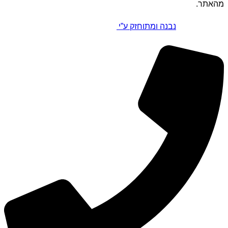
מהאתר.
נבנה ומתוחזק ע”י