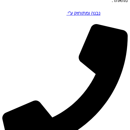
מהאתר.
נבנה ומתוחזק ע”י