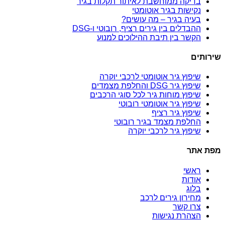
בדיקה ממוחשבת לאיתור תקלות בגיר
נקישות בגיר אוטומטי
בעיה בגיר – מה עושים?
ההבדלים בין גירים רציף, רובוטי ו-DSG
הקשר בין תיבת ההילוכים למנוע
שירותים
שיפוץ גיר אוטומטי לרכבי יוקרה
שיפוץ גיר DSG והחלפת מצמדים
שיפוץ מוחות גיר לכל סוגי הרכבים
שיפוץ גיר אוטומטי רובוטי
שיפוץ גיר רציף
החלפת מצמד בגיר רובוטי
שיפוץ גיר לרכבי יוקרה
מפת אתר
ראשי
אודות
בלוג
מחירון גירים לרכב
צרו קשר
הצהרת נגישות