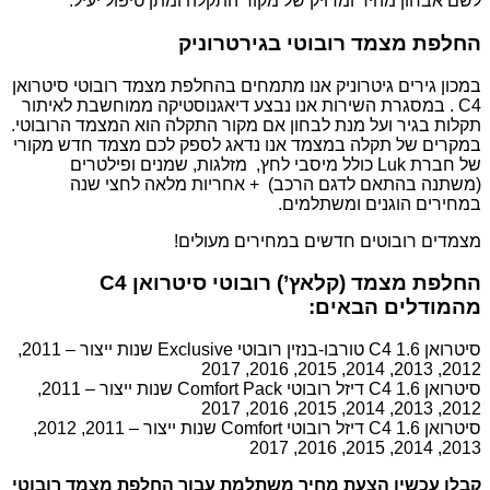
לשם אבחון מהיר ומדויק של מקור התקלה ומתן טיפול יעיל.
החלפת מצמד רובוטי בגירטרוניק
במכון גירים גיטרוניק אנו מתמחים בהחלפת מצמד רובוטי סיטרואן
C4 . במסגרת השירות אנו נבצע דיאגנוסטיקה ממוחשבת לאיתור
תקלות בגיר ועל מנת לבחון אם מקור התקלה הוא המצמד הרובוטי.
במקרים של תקלה במצמד אנו נדאג לספק לכם מצמד חדש מקורי
של חברת Luk כולל מיסבי לחץ, מזלגות, שמנים ופילטרים
(משתנה בהתאם לדגם הרכב) + אחריות מלאה לחצי שנה
במחירים הוגנים ומשתלמים.
מצמדים רובוטים חדשים במחירים מעולים!
החלפת מצמד (קלאץ’) רובוטי סיטרואן C4
מהמודלים הבאים:
סיטרואן C4 1.6 טורבו-בנזין רובוטי Exclusive שנות ייצור – 2011,
2012, 2013, 2014, 2015, 2016, 2017
סיטרואן C4 1.6 דיזל רובוטי Comfort Pack שנות ייצור – 2011,
2012, 2013, 2014, 2015, 2016, 2017
סיטרואן C4 1.6 דיזל רובוטי Comfort שנות ייצור – 2011, 2012,
2013, 2014, 2015, 2016, 2017
קבלו עכשיו הצעת מחיר משתלמת עבור החלפת מצמד רובוטי