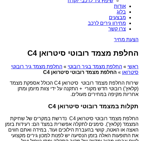
שיפוץ גיר לרכבי יוקרה
אודות
בלוג
מבצעים
מחירון גירים לרכב
צרו קשר
הצעת מחיר
החלפת מצמד רובוטי סיטרואן C4
ראשי
»
החלפת מצמד בגיר רובוטי
»
החלפת מצמד גיר רובוטי
סיטרואן
»
החלפת מצמד רובוטי סיטרואן C4
שירות החלפת מצמד רובוטי סיטרואן C4 הכולל אספקת מצמד
(קלאץ’) רובוטי חדש מקורי + התקנה על ידי צוות מיומן ומתן
אחריות מקיפה במחירים מעולים.
תקלות במצמד רובוטי סיטרואן C4
החלפת מצמד רובוטי סיטרואן C4 נדרשת במקרים של שחיקת
המצמד (קלאץ’). סימנים לתקלה אפשרית במצד הם: רעידות בזמן
האצה או האטה, קושי בהעברת הילוכים ועוד. במידה ואתם חווים
את התופעות האלה בזמן הנסיעה יש לפנות למכון גירים מקצועי