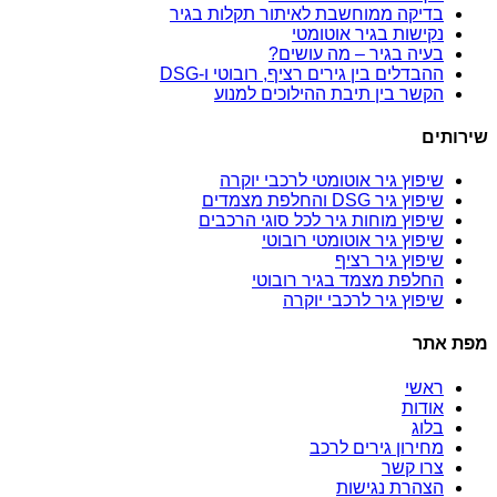
בדיקה ממוחשבת לאיתור תקלות בגיר
נקישות בגיר אוטומטי
בעיה בגיר – מה עושים?
ההבדלים בין גירים רציף, רובוטי ו-DSG
הקשר בין תיבת ההילוכים למנוע
שירותים
שיפוץ גיר אוטומטי לרכבי יוקרה
שיפוץ גיר DSG והחלפת מצמדים
שיפוץ מוחות גיר לכל סוגי הרכבים
שיפוץ גיר אוטומטי רובוטי
שיפוץ גיר רציף
החלפת מצמד בגיר רובוטי
שיפוץ גיר לרכבי יוקרה
מפת אתר
ראשי
אודות
בלוג
מחירון גירים לרכב
צרו קשר
הצהרת נגישות