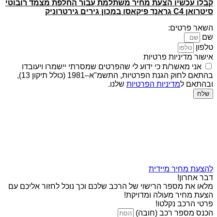
קבלו עכשיו הצעת מחיר משתלמת עבור החלפת מצמד רובוטי
סיטרואן C4 גראנד פיקאסו במכון גירים גירטרוניק
השאר פרטים:
שם
טלפון
אישור מדיניות פרטיות
אני מאשר/ת כי ידוע לי שהפרטים שמסרתי יישמרו ויעובדו
בהתאם לחוק הגנת הפרטיות, התשמ"א–1981 (כולל תיקון 13),
ובהתאם ל
מדיניות הפרטיות
שלנו.
שלח
להצעת מחיר מיידית
דבר אחרון!
מלאו את מספר הרישוי של הרכב שלכם וכך נוכל לחזור אליכם עם
הצעת מחיר מעולה ומדויקת!
פרטי הרכב נקלטו!
הכנס מספר רכב (חובה)