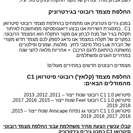
לשם אבחון מהיר ומדויק של מקור התקלה ומתן טיפול יעיל.
החלפת מצמד רובוטי בגירטרוניק
במכון גירים גיטרוניק אנו מתמחים בהחלפת מצמד רובוטי סיטרואן
C1 . במסגרת השירות אנו נבצע דיאגנוסטיקה ממוחשבת לאיתור
תקלות בגיר ועל מנת לבחון אם מקור התקלה הוא המצמד הרובוטי.
במקרים של תקלה במצמד אנו נדאג לספק לכם מצמד חדש מקורי
של חברת Luk כולל מיסבי לחץ, מזלגות, שמנים ופילטרים
(משתנה בהתאם לדגם הרכב) + אחריות מלאה לחצי שנה
במחירים הוגנים ומשתלמים.
מצמדים רובוטים חדשים במחירים מעולים!
החלפת מצמד (קלאץ’) רובוטי סיטרואן C1
מהמודלים הבאים:
סיטרואן C1 1.0 רובוטי שנות ייצור – 2011, 2012, 2013
סיטרואן C1 1.0 רובוטי Feel שנות ייצור – 2015, 2016, 2017,
2018, 2019
סיטרואן C1 1.0 רובוטי גג נפתח Airscape שנות ייצור – 2015,
2016, 2017, 2018, 2019
קבלו עכשיו הצעת מחיר משתלמת עבור החלפת מצמד רובוטי
סיטרואן C1 במכון גירים גירטרוניק