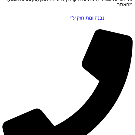
מהאתר.
נבנה ומתוחזק ע”י