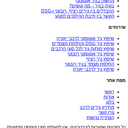
נקישות בגיר אוטומטי
בעיה בגיר – מה עושים?
ההבדלים בין גירים רציף, רובוטי ו-DSG
הקשר בין תיבת ההילוכים למנוע
שירותים
שיפוץ גיר אוטומטי לרכבי יוקרה
שיפוץ גיר DSG והחלפת מצמדים
שיפוץ מוחות גיר לכל סוגי הרכבים
שיפוץ גיר אוטומטי רובוטי
שיפוץ גיר רציף
החלפת מצמד בגיר רובוטי
שיפוץ גיר לרכבי יוקרה
מפת אתר
ראשי
אודות
בלוג
מחירון גירים לרכב
צרו קשר
הצהרת נגישות
כל הזכויות שמורות לגירטרוניק, אין להעתיק תוכן (טקסט ותמונות)