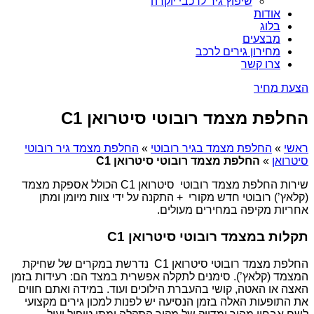
שיפוץ גיר לרכבי יוקרה
אודות
בלוג
מבצעים
מחירון גירים לרכב
צרו קשר
הצעת מחיר
החלפת מצמד רובוטי סיטרואן C1
ראשי
»
החלפת מצמד בגיר רובוטי
»
החלפת מצמד גיר רובוטי
סיטרואן
»
החלפת מצמד רובוטי סיטרואן C1
שירות החלפת מצמד רובוטי סיטרואן C1 הכולל אספקת מצמד
(קלאץ’) רובוטי חדש מקורי + התקנה על ידי צוות מיומן ומתן
אחריות מקיפה במחירים מעולים.
תקלות במצמד רובוטי סיטרואן C1
החלפת מצמד רובוטי סיטרואן C1 נדרשת במקרים של שחיקת
המצמד (קלאץ’). סימנים לתקלה אפשרית במצד הם: רעידות בזמן
האצה או האטה, קושי בהעברת הילוכים ועוד. במידה ואתם חווים
את התופעות האלה בזמן הנסיעה יש לפנות למכון גירים מקצועי