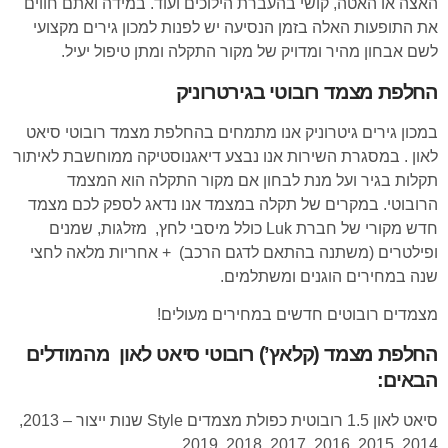
האצה או האטה, קושי בהעברת הילוכים ועוד. במידה ואתם חווים
את התופעות האלה בזמן הנסיעה יש לפנות למכון גירים מקצועי
לשם אבחון מהיר ומדויק של מקור התקלה ומתן טיפול יעיל.
החלפת מצמד רובוטי בגירטרוניק
במכון גירים גיטרוניק אנו מתמחים בהחלפת מצמד רובוטי סיאט
לאון . במסגרת השירות אנו נבצע דיאגנוסטיקה ממוחשבת לאיתור
תקלות בגיר ועל מנת לבחון אם מקור התקלה הוא המצמד
הרובוטי. במקרים של תקלה במצמד אנו נדאג לספק לכם מצמד
חדש מקורי של חברת Luk כולל מיסבי לחץ, מזלגות, שמנים
ופילטרים (משתנה בהתאם לדגם הרכב) + אחריות מלאה לחצי
שנה במחירים הוגנים ומשתלמים.
מצמדים רובוטים חדשים במחירים מעולים!
החלפת מצמד (קלאץ’) רובוטי סיאט לאון מהמודלים
הבאים:
סיאט לאון 1.5 רובוטית כפולת מצמדים Style שנות ייצור – 2013,
2014, 2015, 2016, 2017, 2018, 2019