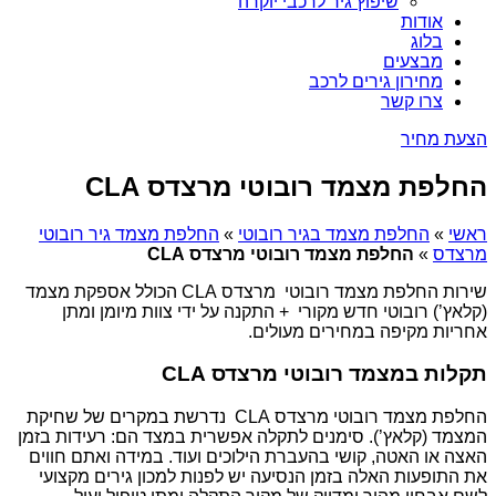
שיפוץ גיר לרכבי יוקרה
אודות
בלוג
מבצעים
מחירון גירים לרכב
צרו קשר
הצעת מחיר
החלפת מצמד רובוטי מרצדס CLA
ראשי
»
החלפת מצמד בגיר רובוטי
»
החלפת מצמד גיר רובוטי
מרצדס
»
החלפת מצמד רובוטי מרצדס CLA
שירות החלפת מצמד רובוטי מרצדס CLA הכולל אספקת מצמד
(קלאץ’) רובוטי חדש מקורי + התקנה על ידי צוות מיומן ומתן
אחריות מקיפה במחירים מעולים.
תקלות במצמד רובוטי מרצדס CLA
החלפת מצמד רובוטי מרצדס CLA נדרשת במקרים של שחיקת
המצמד (קלאץ’). סימנים לתקלה אפשרית במצד הם: רעידות בזמן
האצה או האטה, קושי בהעברת הילוכים ועוד. במידה ואתם חווים
את התופעות האלה בזמן הנסיעה יש לפנות למכון גירים מקצועי