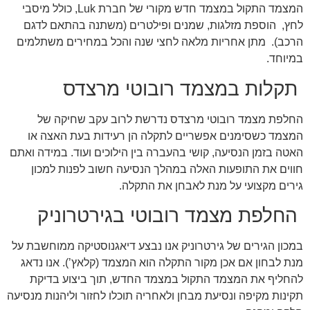
המצמד התקול במצמד חדש מקורי של חברת Luk, כולל מיסבי
לחץ, הוספת מזלגות, שמנים ופילטרים (משתנה בהתאם לדגם
הרכב). מתן אחריות מלאה לחצי שנה והכל במחירים משתלמים
במיוחד.
תקלות במצמד רובוטי מרצדס
החלפת מצמד רובוטי מרצדס נדרשת לרוב עקב שחיקה של
המצמד כשסימנים אפשריים לתקלה הן רעידות בעת האצה או
האטה בזמן הנסיעה, קושי בהעברה בין הילוכים ועוד. במידה ואתם
חווים את התופעות האלה במהלך הנסיעה חשוב לפנות למכון
גירים מקצועי על מנת לאבחן את התקלה.
החלפת מצמד רובוטי בגירטרוניק
במכון הגירים של גירטרוניק אנו נבצע דיאגנוסטיקה ממוחשבת על
מנת לבחון אם אכן מקור התקלה הוא המצמד (קלאץ’). אנו נדאג
להחליף את המצמד התקול במצמד החדש, תוך ביצוע בדיקת
תקינות מקיפה ונסיעת מבחן ולאחריה תוכלו לחזור וליהנות מנסיעה