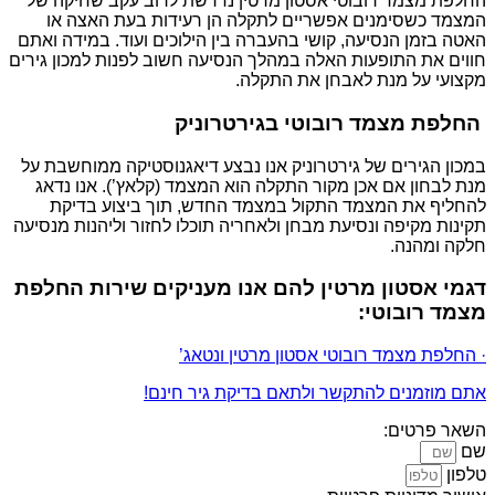
החלפת מצמד רובוטי אסטון מרטין נדרשת לרוב עקב שחיקה של
המצמד כשסימנים אפשריים לתקלה הן רעידות בעת האצה או
האטה בזמן הנסיעה, קושי בהעברה בין הילוכים ועוד. במידה ואתם
חווים את התופעות האלה במהלך הנסיעה חשוב לפנות למכון גירים
מקצועי על מנת לאבחן את התקלה.
החלפת מצמד רובוטי בגירטרוניק
במכון הגירים של גירטרוניק אנו נבצע דיאגנוסטיקה ממוחשבת על
מנת לבחון אם אכן מקור התקלה הוא המצמד (קלאץ’). אנו נדאג
להחליף את המצמד התקול במצמד החדש, תוך ביצוע בדיקת
תקינות מקיפה ונסיעת מבחן ולאחריה תוכלו לחזור וליהנות מנסיעה
חלקה ומהנה.
דגמי אסטון מרטין להם אנו מעניקים שירות החלפת
מצמד רובוטי:
· החלפת מצמד רובוטי אסטון מרטין ונטאג’
אתם מוזמנים להתקשר ולתאם בדיקת גיר חינם!
השאר פרטים:
שם
טלפון