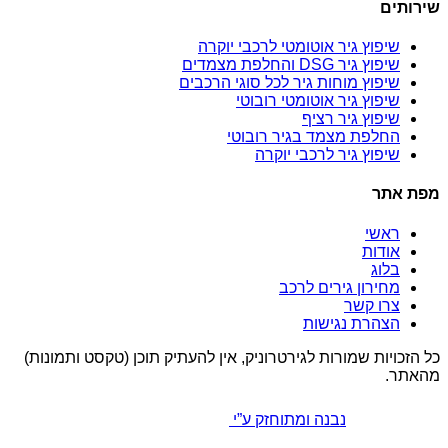
שירותים
שיפוץ גיר אוטומטי לרכבי יוקרה
שיפוץ גיר DSG והחלפת מצמדים
שיפוץ מוחות גיר לכל סוגי הרכבים
שיפוץ גיר אוטומטי רובוטי
שיפוץ גיר רציף
החלפת מצמד בגיר רובוטי
שיפוץ גיר לרכבי יוקרה
מפת אתר
ראשי
אודות
בלוג
מחירון גירים לרכב
צרו קשר
הצהרת נגישות
כל הזכויות שמורות לגירטרוניק, אין להעתיק תוכן (טקסט ותמונות)
מהאתר.
נבנה ומתוחזק ע”י