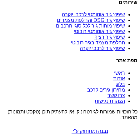
שירותים
שיפוץ גיר אוטומטי לרכבי יוקרה
שיפוץ גיר DSG והחלפת מצמדים
שיפוץ מוחות גיר לכל סוגי הרכבים
שיפוץ גיר אוטומטי רובוטי
שיפוץ גיר רציף
החלפת מצמד בגיר רובוטי
שיפוץ גיר לרכבי יוקרה
מפת אתר
ראשי
אודות
בלוג
מחירון גירים לרכב
צרו קשר
הצהרת נגישות
כל הזכויות שמורות לגירטרוניק, אין להעתיק תוכן (טקסט ותמונות)
מהאתר.
נבנה ומתוחזק ע”י