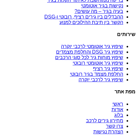
בדיקה ממוחשבת לאיתור תקלות בגיר
נקישות בגיר אוטומטי
בעיה בגיר – מה עושים?
ההבדלים בין גירים רציף, רובוטי ו-DSG
הקשר בין תיבת ההילוכים למנוע
שירותים
שיפוץ גיר אוטומטי לרכבי יוקרה
שיפוץ גיר DSG והחלפת מצמדים
שיפוץ מוחות גיר לכל סוגי הרכבים
שיפוץ גיר אוטומטי רובוטי
שיפוץ גיר רציף
החלפת מצמד בגיר רובוטי
שיפוץ גיר לרכבי יוקרה
מפת אתר
ראשי
אודות
בלוג
מחירון גירים לרכב
צרו קשר
הצהרת נגישות