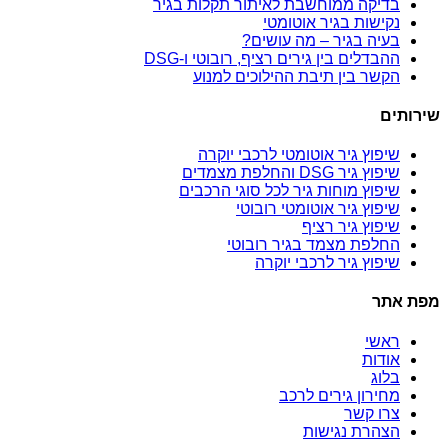
בדיקה ממוחשבת לאיתור תקלות בגיר
נקישות בגיר אוטומטי
בעיה בגיר – מה עושים?
ההבדלים בין גירים רציף, רובוטי ו-DSG
הקשר בין תיבת ההילוכים למנוע
שירותים
שיפוץ גיר אוטומטי לרכבי יוקרה
שיפוץ גיר DSG והחלפת מצמדים
שיפוץ מוחות גיר לכל סוגי הרכבים
שיפוץ גיר אוטומטי רובוטי
שיפוץ גיר רציף
החלפת מצמד בגיר רובוטי
שיפוץ גיר לרכבי יוקרה
מפת אתר
ראשי
אודות
בלוג
מחירון גירים לרכב
צרו קשר
הצהרת נגישות