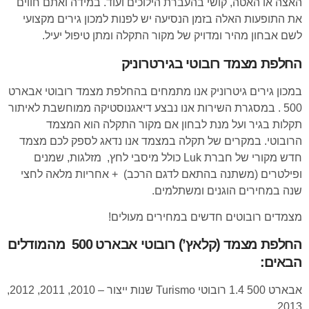
האצה או האטה, קושי בהעברת הילוכים ועוד. במידה ואתם חווים
את התופעות האלה בזמן הנסיעה יש לפנות למכון גירים מקצועי
לשם אבחון מהיר ומדויק של מקור התקלה ומתן טיפול יעיל.
החלפת מצמד רובוטי בגירטרוניק
במכון גירים גיטרוניק אנו מתמחים בהחלפת מצמד רובוטי אבארט
500 . במסגרת השירות אנו נבצע דיאגנוסטיקה ממוחשבת לאיתור
תקלות בגיר ועל מנת לבחון אם מקור התקלה הוא המצמד
הרובוטי. במקרים של תקלה במצמד אנו נדאג לספק לכם מצמד
חדש מקורי של חברת Luk כולל מיסבי לחץ, מזלגות, שמנים
ופילטרים (משתנה בהתאם לדגם הרכב) + אחריות מלאה לחצי
שנה במחירים הוגנים ומשתלמים.
מצמדים רובוטים חדשים במחירים מעולים!
החלפת מצמד (קלאץ’) רובוטי אבארט 500 מהמודלים
הבאים:
אבארט 500 1.4 רובוטי Turismo שנות ייצור – 2010, 2011, 2012,
2013