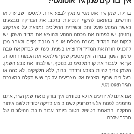
איך בודקים שמן גיר אוטומטי?
בדיקת שמן גיר אוטומטי מומלץ לבצע אחת למספר שבועות או
חודשים, בהתאם להיקף הנסיעות ברכב. את הבדיקה מבצעים
כאשר המנוע פועל וחם וכשידית ההילוכים נמצאת על פארקינג
(חניה). יש לפתוח את מכסה המנוע ולהוציא את מדיד השמן. יש
לנקות את המדיד בעזרת מטלית או נייר מגבת נקיים ולאחר מכן
להכניס חזרה את המדיד ולהוציאו בשנית. כעת יש לבדוק את גובה
סימון השמן. במידה ואין מספיק שמן יש למלא את הכמות החסרה,
אך אין לעבור את קו המקסימום. בנוסף, יש לבחון את צבע השמן.
השמן צריך להיות בצבע ורדרד וברור, ללא חלקיקים, לא כהה או
בעל ריח שרוף. מצבים אלו מצביעים על כך שיש תקלה במערכת
הגיר האוטומטי.
אם אתם לא יודעים או לא בטוחים איך בודקים את שמן הגיר, אתם
מוזמנים לפנות אל גירטרוניק לשם ביצוע בדיקה יסודית לשם איתור
התקלה והתאמת הטיפול הטוב ביותר עבור תיבת ההילוכים של
הרכב שלכם.