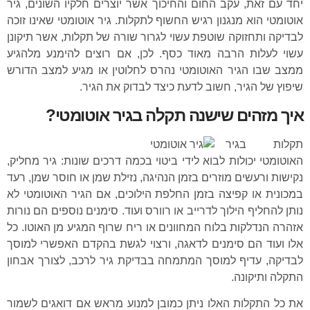
יחד עם זאת, עקב החום והחיכוך אשר יוצרים חלקיו השונים, גיר
אוטומטי הוא מנגנון רגיש החשוף לתקלות. גיר אוטומטי שאינו זוכה
לבדיקה ותחזוקה שוטפת עשוי לגרור שורה של תקלות, אשר תיקונן
עשוי לעלות הרבה מאוד כסף. לכן, אם רוצים להימנע מלהגיע
ממצב שבו הגיר האוטומטי נהרס לחלוטין או מגיע למצב הדורש
שיפוץ של הגיר, חשוב לדעת כיצד לבדוק את הגיר.
איך מזהים שישנה תקלה בגיר אוטומטי?
תקלות בגיר
האוטומטי יכולות לבוא לידי ביטוי בכמה דרכים שונות:
גיר מחליק
,
נקישות ורעשים מוזרים בזמן הנהיגה, נזילת שמן או חוסר שמן, רעד
במכונית או קפיצה בזמן החלפת הילוכים, אם הגיר האוטומטי לא
נותן להחליף הילוך לדרייב או רוורס ועוד. סימנים נוספים הם נורות
אזהרה הנדלקות בלוח המחוונים או ריח שרוף המגיע מן האוטו. כל
אלו ועוד הם סימנים לדאגה, ורצוי לגשת בהקדם האפשרי למוסך
לבדיקה, עדיף למוסך המתמחה בבדיקת גיר לרכב, לצורך אבחון
התקלה ותיקונה.
את כל התקלות האלו ניתן כמובן למנוע מראש אם דואגים לשמור