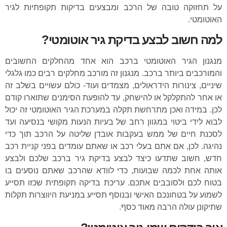
על תחזוקה טובה של הרכב ומבצעים בדיקות תקופתיות לגיר
האוטומטי.
למה חשוב לבצע בדיקת גיר אוטומטי?
מנגנון הגיר האוטומטי ברכב הוא אחד מהחלקים החשובים
והמורכבים ביותר ברכב. מנגנון זה מורכב מחלקים רבים כמו גלגלי
שיניים, צינורות הידראולים, מצמדים ועוד- כולם עשויים בשלב זה
או אחר להתקלקל או להישחק, עד להופעת הסימנים שתוארו קודם
לכן. במידה ואכן מתרחשת תקלה במערכת הגיר האוטומטי זה יכול
לבוא לידי ביטוי במגוון רחב של בעיות הנעות מקושי בנסיעה ועד
לסכנת חיים של ממש בעקבות אובדן שליטה על הרכב תוך כדי
נהיגה. לכן, אם אתם בעלי רכב או שאתם עומדים בפני
קניית רכב
חדש, חשוב שתדעו כיצד לבצע בדיקת גיר ברכב שלכם ולבצע
אותה אחת לכמה שבועות, כדי לוודא שהרכב שאתם נוסעים בו
בטוח לכם ולסובבים אתכם. עריכת בדיקה תקופתית שכזו תסייע
לשמוע על בטחונכם האישי ובנוסף תסייע במניעת היווצרות תקלות
שתיקונן עולה הרבה מאוד כסף.