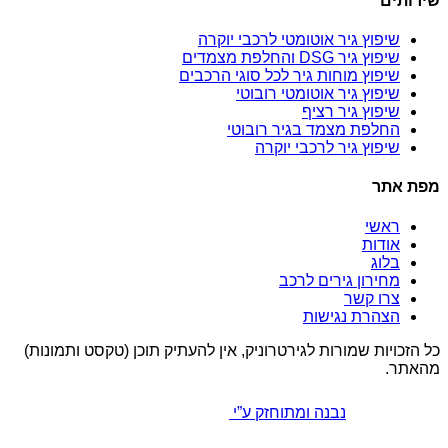
שירותים
שיפוץ גיר אוטומטי לרכבי יוקרה
שיפוץ גיר DSG והחלפת מצמדים
שיפוץ מוחות גיר לכל סוגי הרכבים
שיפוץ גיר אוטומטי רובוטי
שיפוץ גיר רציף
החלפת מצמד בגיר רובוטי
שיפוץ גיר לרכבי יוקרה
מפת אתר
ראשי
אודות
בלוג
מחירון גירים לרכב
צרו קשר
הצהרת נגישות
כל הזכויות שמורות לגירטרוניק, אין להעתיק תוכן (טקסט ותמונות)
מהאתר.
נבנה ומתוחזק ע”י