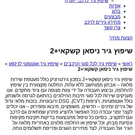
שיפוץ גיר לרכבי יוקרה
אודות
בלוג
מבצעים
מחירון גירים לרכב
צרו קשר
הצעת מחיר
שיפוץ גיר ניסאן קשקאי+2
ראשי
»
שיפוץ גיר לכל סוגי הרכבים
»
שיפוץ גיר אוטומטי לניסאן
»
שיפוץ גיר ניסאן קשקאי+2
שיפוץ גיר ניסאן קשקאי+2 במכון גירטרוניק כולל מעטפת שירות
מלאה – אבחון ממוחשב ללא עלות, החלטה מקצועית בין שיפוץ
להחלפה, וביצוע העבודה על ידי צוות מנוסה עם ציוד מתקדם. אנו
מעניקים שירות לכל סוגי תיבות ההילוכים בהתאם לגרסה ולשנתון,
כולל אוטומטיות, רציפות (CVT), DSG ורובוטיות. בזכות מלאי גדול
של גירים זמינים – חדשים, משופצים, מיבוא ומפירוק – אנו יכולים
לקצר זמני עבודה ככל האפשר ולהציע פתרון שמתאים גם לרכב
וגם לתקציב. בסיום כל טיפול מתבצעות בדיקות תקינות מקיפות
ונסיעת מבחן, וכל שיפוץ או החלפה מלווים באחריות מלאה על
הגיר ועל העבודה, לצד מחירים הוגנים ופריסת תשלומים נוחה.