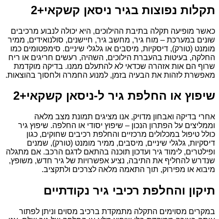
תקלות נפוצות בגיר ניסאן קשקאי+2
כאשר מופיעה תקלה בתיבת ההילוכים, היא יכולה לנבוע מרכיבים
שונים במערכת – מוח גיר, מחשב גיר, חיישנים, סולנואידים, ממיר
מומנט (טורק), דיסקיות, מיסבים או גלגלי שיניים. סימפטומים כמו
החלקה, בעיטות בהעברת הילוכים, השהיה, רעשים חריגים או ריח
שרוף הם אות אזהרה שכדאי לא להתעלם ממנו. בדיקה מוקדמת
מאפשרת לזהות את הבעיה בזמן, למנוע החמרה ולחסוך בהוצאות.
שיפוץ או החלפת גיר ל-ניסאן קשקאי+2
אחרי בדיקה ואבחון מדויק, אנו מציגים תמונת מצב מלאה
וממליצים על הפתרון הנכון – שיפוץ יסודי או החלפה. שיפוץ גיר
כולל טיפול במכלולים מרכזיים והחלפת רכיבים שחוקים, כגון
דיסקיות, גלגלי שיניים, מיסבים, ממיר מומנט (טורק), שמנים
ופילטרים, לימוד גיר ועדכון תוכנה בהתאם לדגם הרכב. אם מתגלה
שנדרש להחליף את התיבה, נציע אפשרויות של גיר חדש, משופץ,
מיבוא או מפירוק, תוך התאמה מלאה לצרכים ולתקציב.
תיקון והחלפת רכיבי גיר נקודתיים
במקרים מסוימים התקלה מתמקדת ברכיב מסוים וניתן לפתור