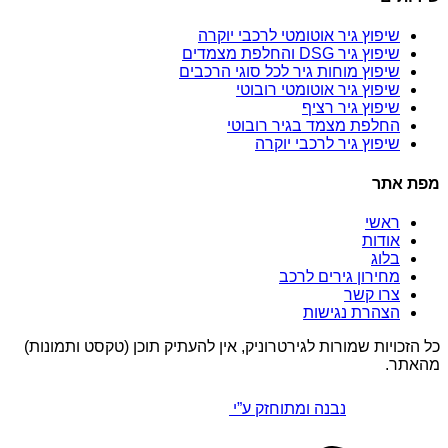
שיפוץ גיר אוטומטי לרכבי יוקרה
שיפוץ גיר DSG והחלפת מצמדים
שיפוץ מוחות גיר לכל סוגי הרכבים
שיפוץ גיר אוטומטי רובוטי
שיפוץ גיר רציף
החלפת מצמד בגיר רובוטי
שיפוץ גיר לרכבי יוקרה
מפת אתר
ראשי
אודות
בלוג
מחירון גירים לרכב
צרו קשר
הצהרת נגישות
כל הזכויות שמורות לגירטרוניק, אין להעתיק תוכן (טקסט ותמונות)
מהאתר.
נבנה ומתוחזק ע”י