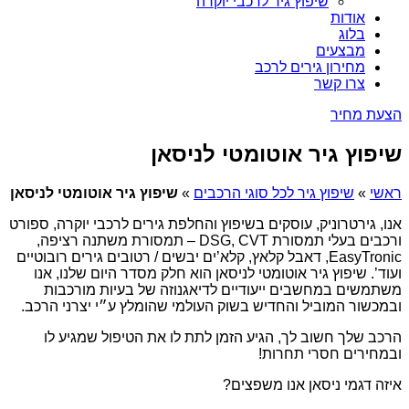
שיפוץ גיר לרכבי יוקרה
אודות
בלוג
מבצעים
מחירון גירים לרכב
צרו קשר
הצעת מחיר
שיפוץ גיר אוטומטי לניסאן
ראשי
»
שיפוץ גיר לכל סוגי הרכבים
»
שיפוץ גיר אוטומטי לניסאן
אנו, גירטרוניק, עוסקים בשיפוץ והחלפת גירים לרכבי יוקרה, ספורט
ורכבים בעלי תמסורת DSG, CVT – תמסורת משתנה רציפה,
EasyTronic, דאבל קלאץ, קלא’ים יבשים / רטובים גירים רובוטיים
ועוד’. שיפוץ גיר אוטומטי לניסאן הוא חלק מסדר היום שלנו, אנו
משתמשים במחשבים ייעודיים לדיאגנוזה של בעיות מורכבות
ובמכשור המוביל והחדיש בשוק העולמי שהומלץ ע״י יצרני הרכב.
הרכב שלך חשוב לך, הגיע הזמן לתת לו את הטיפול שמגיע לו
ובמחירים חסרי תחרות!
איזה דגמי ניסאן אנו משפצים?