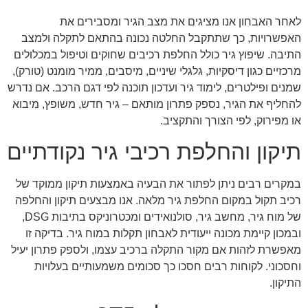
לאחר האבחון אנו מציגים את מצב הגיר ומסבירים את
האפשרויות, כך שתתקבל החלטה נכונה בהתאם לתקלה ולמצב
התיבה. שיפוץ גיר כולל החלפת רכיבים שחוקים וטיפול במכלולים
מרכזיים כגון דיסקיות, גלגלי שיניים, מיסבים, ממיר מומנט (טורק),
שמנים ופילטרים, לימוד גיר ועדכון תוכנה לפי דגם הרכב. אם נדרש
להחליף את הגיר, נספק פתרון מותאם – גיר חדש, משופץ, מיבוא
או מפירוק, לפי הצורך והתקציב.
תיקון והחלפת רכיבי גיר נקודתיים
במקרים רבים ניתן לפתור את הבעיה באמצעות תיקון ממוקד של
רכיב תקול במקום החלפת גיר מלאה. אנו מבצעים תיקון והחלפה
של מוח גיר, מחשב גיר, סולנואידים ומכטרוניקס בתיבות DSG,
ובמכון קיימת מכונה ייעודית לאבחון תקלות במוח גיר. בדיקה זו
מאפשרת לזהות אם מקור התקלה ברכיב עצמו, ולספק פתרון יעיל
וחסכוני. לקוחות רבים חסכו כך סכומים משמעותיים בעלויות
התיקון.