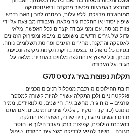
DSG ותיבות נוספות בהתאם לגרסה ולשנתון. האבחון
מתבצע באמצעות מכשור מתקדם ודיאגנוסטיקה
ממוחשבת מדויקת, ללא עלות, במטרה להבין האם נדרש
שיפוץ יסודי או החלפת גיר מלאה. העבודה מבוצעת על ידי
צוות מנוסה, עם זמני עבודה קצרים ככל האפשר, מלאי
גדול של גירים חדשים, משופצים, מיבוא ומפירוק הזמינים
לאספקה והתקנה, מחירים הוגנים ופריסת תשלומים נוחה.
בסיום כל טיפול מתבצעת בדיקת תקינות מקיפה ונסיעת
מבחן, וכל שיפוץ או החלפה מלווים באחריות מלאה על
הגיר ועל העבודה.
תקלות נפוצות בגיר ג’נסיס G70
תיבת ההילוכים מורכבת ממכלול רכיבים מכניים
ואלקטרוניים ולכן התקלה עשויה להיות קשורה למספר
גורמים – מוח גיר, מחשב גיר, חיישנים, סולנואידים, ממיר
מומנט (טורק), דיסקיות, גלגלי שיניים ומיסבים. אם אתם
חווים רעשים מהגיר, ריח שרוף, השהיה או החלקה
בהעברת הילוכים, קפיצות בזמן מעבר הילוך או חוסר
תגובה – חשוב להגיע לבדיקה מקצועית בהקדם. טיפול